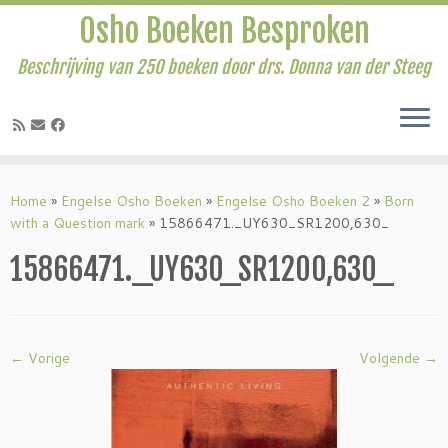
Osho Boeken Besproken
Beschrijving van 250 boeken door drs. Donna van der Steeg
Ga
naar
Home
»
Engelse Osho Boeken
»
Engelse Osho Boeken 2
»
Born
inhoud
with a Question mark
»
15866471._UY630_SR1200,630_
15866471._UY630_SR1200,630_
← Vorige
Volgende →