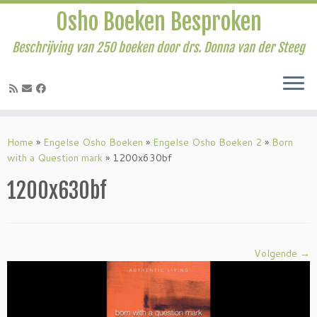
Osho Boeken Besproken
Beschrijving van 250 boeken door drs. Donna van der Steeg
Ga
naar
Home
»
Engelse Osho Boeken
»
Engelse Osho Boeken 2
»
Born
inhoud
with a Question mark
»
1200x630bf
1200x630bf
Volgende →