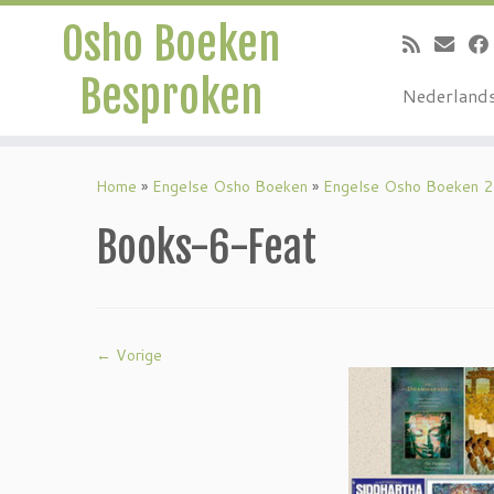
Osho Boeken
Besproken
Nederland
Ga
naar
Home
»
Engelse Osho Boeken
»
Engelse Osho Boeken 2
inhoud
Books-6-Feat
← Vorige