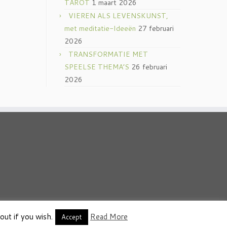
TAROT
1 maart 2026
VIEREN ALS LEVENSKUNST,
met meditatie-Ideeën
27 februari
2026
TRANSFORMATIE MET
SPEELSE THEMA’S
26 februari
2026
out if you wish.
Read More
thema
·
Accept