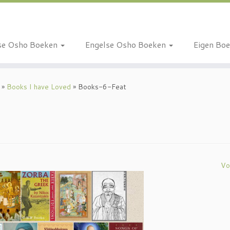
se Osho Boeken
Engelse Osho Boeken
Eigen Bo
»
Books I have Loved
»
Books-6-Feat
Vo