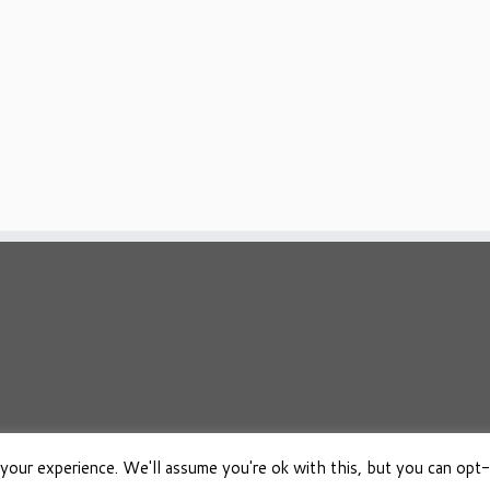
your experience. We'll assume you're ok with this, but you can opt-
026
Osho Boeken Besproken
·
Aangeboden door
·
Ontworpen met de
Customizr 