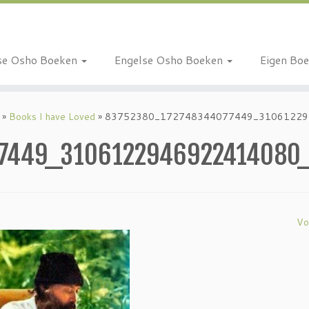
se Osho Boeken
Engelse Osho Boeken
Eigen Bo
»
Books I have Loved
»
83752380_172748344077449_31061229
77449_3106122946922414080
Vo