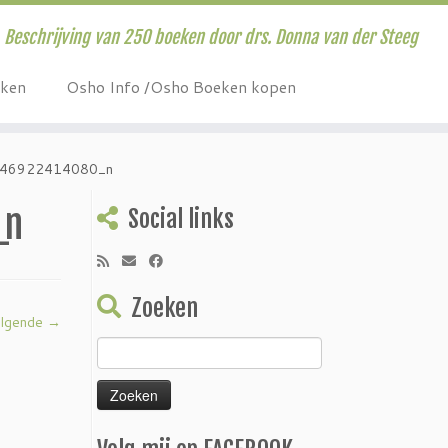
Beschrijving van 250 boeken door drs. Donna van der Steeg
eken
Osho Info /Osho Boeken kopen
46922414080_n
_n
Social links
Zoeken
lgende →
Zoeken
naar: