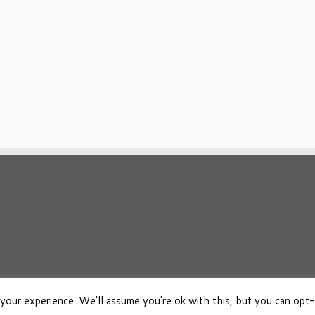
your experience. We'll assume you're ok with this, but you can opt-
026
Osho Boeken Besproken
·
Aangeboden door
·
Ontworpen met de
Customizr 