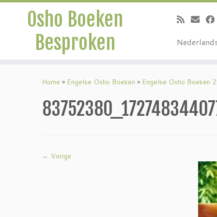
Osho Boeken
Besproken
Nederland
Ga
naar
Home
»
Engelse Osho Boeken
»
Engelse Osho Boeken 2
inhoud
83752380_1727483440
← Vorige