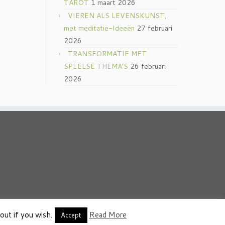
TAROT
1 maart 2026
VIEREN ALS LEVENSKUNST,
met meditatie-Ideeën
27 februari
2026
TRANSFORMATIE MET
SPEELSE THEMA’S
26 februari
2026
out if you wish.
Read More
thema
·
Accept