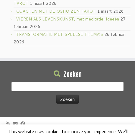
TAROT
1 maart 2026
COACHEN MET DE OSHO ZEN TAROT
1 maart 2026
VIEREN ALS LEVENSKUNST, met meditatie-Ideeën
27
februari 2026
TRANSFORMATIE MET SPEELSE THEMA’S
26 februari
2026
Zoeken
Zoeken
naar:
This website uses cookies to improve your experience. We'll
·
© 2026
Osho Boeken Besproken
·
Aangeboden door
·