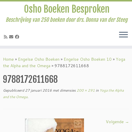
Osho Boeken Besproken
Beschrijving van 250 boeken door drs. Donna van der Steeg
Ga
naar
Home
»
Engelse Osho Boeken
»
Engelse Osho Boeken 10
»
Yoga
inhoud
the Alpha and the Omega
»
9788172611668
9788172611668
Gepubliceerd
27 januari 2016
met dimensies
200 × 291
in
Yoga the Alpha
and the Omega
.
Volgende →