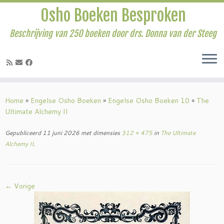
Osho Boeken Besproken
Beschrijving van 250 boeken door drs. Donna van der Steeg
Ga
naar
Home
»
Engelse Osho Boeken
»
Engelse Osho Boeken 10
»
The
inhoud
Ultimate Alchemy II
Gepubliceerd
11 juni 2026
met dimensies
312 × 475
in
The Ultimate
Alchemy II
.
← Vorige