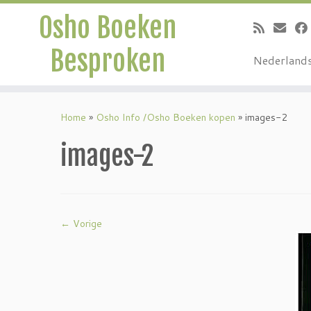
Osho Boeken
Besproken
Nederland
Ga
naar
Home
»
Osho Info /Osho Boeken kopen
»
images-2
inhoud
images-2
← Vorige