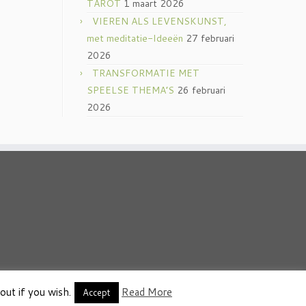
TAROT
1 maart 2026
VIEREN ALS LEVENSKUNST,
met meditatie-Ideeën
27 februari
2026
TRANSFORMATIE MET
SPEELSE THEMA’S
26 februari
2026
out if you wish.
Read More
thema
·
Accept