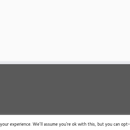
your experience. We'll assume you're ok with this, but you can opt-
026
Osho Boeken Besproken
·
Aangeboden door
·
Ontworpen met de
Customizr 