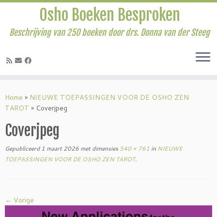
Osho Boeken Besproken
Beschrijving van 250 boeken door drs. Donna van der Steeg
Ga
naar
Home
»
NIEUWE TOEPASSINGEN VOOR DE OSHO ZEN
inhoud
TAROT
»
Coverjpeg
Coverjpeg
Gepubliceerd
1 maart 2026
met dimensies
540 × 761
in
NIEUWE
TOEPASSINGEN VOOR DE OSHO ZEN TAROT
.
← Vorige