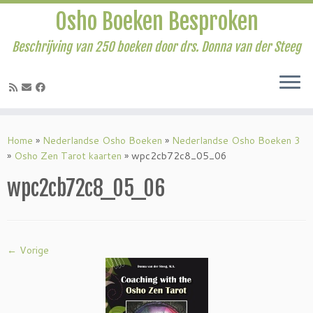
Osho Boeken Besproken
Beschrijving van 250 boeken door drs. Donna van der Steeg
Ga
naar
Home
»
Nederlandse Osho Boeken
»
Nederlandse Osho Boeken 3
inhoud
»
Osho Zen Tarot kaarten
»
wpc2cb72c8_05_06
wpc2cb72c8_05_06
← Vorige