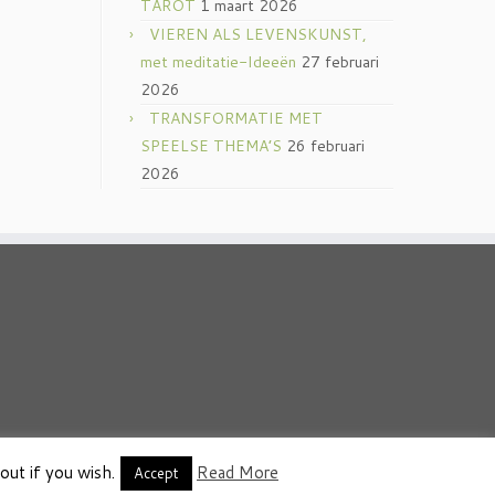
TAROT
1 maart 2026
VIEREN ALS LEVENSKUNST,
met meditatie-Ideeën
27 februari
2026
TRANSFORMATIE MET
SPEELSE THEMA’S
26 februari
2026
out if you wish.
Read More
thema
·
Accept