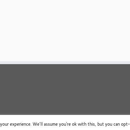
your experience. We'll assume you're ok with this, but you can opt-
026
Osho Boeken Besproken
·
Aangeboden door
·
Ontworpen met de
Customizr 