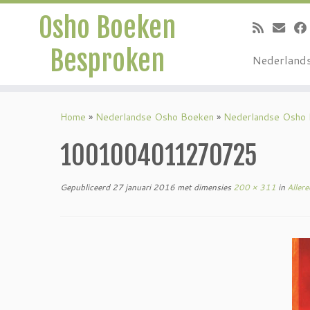
Osho Boeken
Besproken
Nederland
Ga
naar
Home
»
Nederlandse Osho Boeken
»
Nederlandse Osho
inhoud
1001004011270725
Gepubliceerd
27 januari 2016
met dimensies
200 × 311
in
Allere