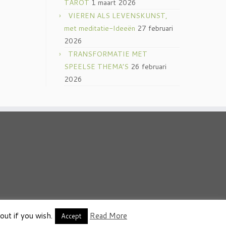
TAROT
1 maart 2026
VIEREN ALS LEVENSKUNST,
met meditatie-Ideeën
27 februari
2026
TRANSFORMATIE MET
SPEELSE THEMA’S
26 februari
2026
out if you wish.
Read More
thema
·
Accept