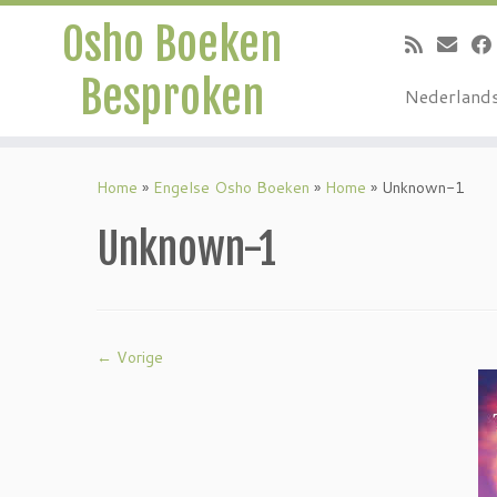
Osho Boeken
Besproken
Nederland
Ga
naar
Home
»
Engelse Osho Boeken
»
Home
»
Unknown-1
inhoud
Unknown-1
← Vorige