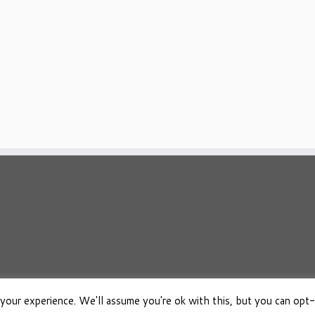
your experience. We'll assume you're ok with this, but you can opt-
026
Osho Boeken Besproken
·
Aangeboden door
·
Ontworpen met de
Customizr 