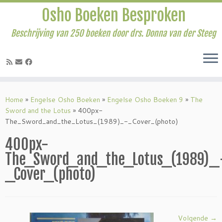
Osho Boeken Besproken
Beschrijving van 250 boeken door drs. Donna van der Steeg
Ga
naar
Home
»
Engelse Osho Boeken
»
Engelse Osho Boeken 9
»
The
inhoud
Sword and the Lotus
»
400px-
The_Sword_and_the_Lotus_(1989)_-_Cover_(photo)
400px-
The_Sword_and_the_Lotus_(1989)_
_Cover_(photo)
Volgende →