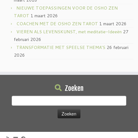
maart 2026
NIEUWE TOEPASSINGEN VOOR DE OSHO ZEN
TAROT
1 maart 2026
COACHEN MET DE OSHO ZEN TAROT
1 maart 2026
VIEREN ALS LEVENSKUNST, met meditatie-Ideeën
27
februari 2026
TRANSFORMATIE MET SPEELSE THEMA’S
26 februari
2026
Zoeken
Zoeken
naar: