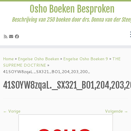
Osho Boeken Besproken
Beschrijving van 250 boeken door drs. Donna van der Stee
Ga
naar
Home
»
Engelse Osho Boeken
»
Engelse Osho Boeken 9
»
THE
inhoud
SUPREME DOCTRINE
»
41SOYW8zqaL._SX321_BO1,204,203,200_
41SOYW8zqaL._SX321_BO1,204,203,
← Vorige
Volgende →