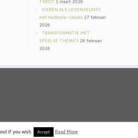
TAROT
1 maart 2026
VIEREN ALS LEVENSKUNST,
met meditatie-Ideeën
27 februari
2026
TRANSFORMATIE MET
SPEELSE THEMA’S
26 februari
2026
out if you wish.
Read More
thema
·
Accept