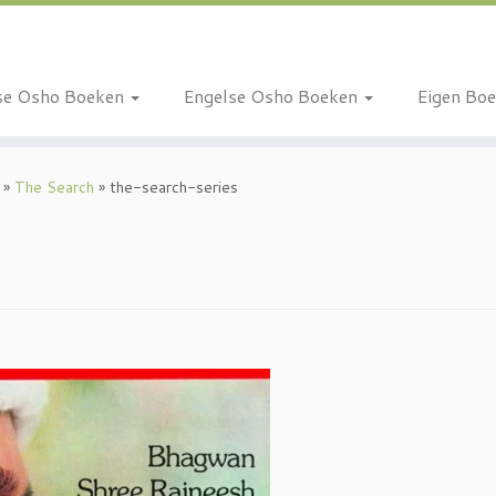
se Osho Boeken
Engelse Osho Boeken
Eigen Bo
»
The Search
»
the-search-series