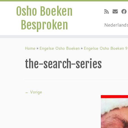
Osho Boeken
Besproken
Nederland
Ga
naar
Home
»
Engelse Osho Boeken
»
Engelse Osho Boeken 9
inhoud
the-search-series
← Vorige