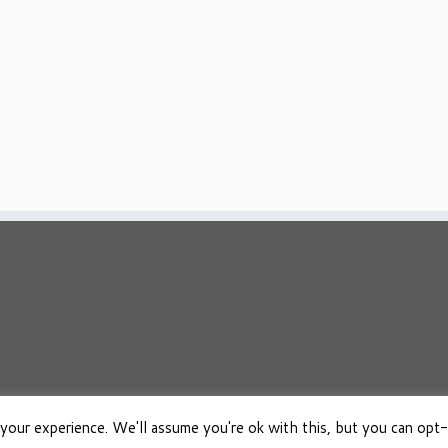
your experience. We'll assume you're ok with this, but you can opt-
026
Osho Boeken Besproken
·
Aangeboden door
·
Ontworpen met de
Customizr 