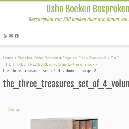
Osho Boeken Besproke
Beschrijving van 250 boeken door drs. Donna van 
Ga
naar
Home
»
Engelse Osho Boeken
»
Engelse Osho Boeken 9
»
TAO
inhoud
THE THREE TREASURES, volume 1-4 in one box
»
the_three_treasures_set_of_4_volumes__large_2
the_three_treasures_set_of_4_vol
← Vorige