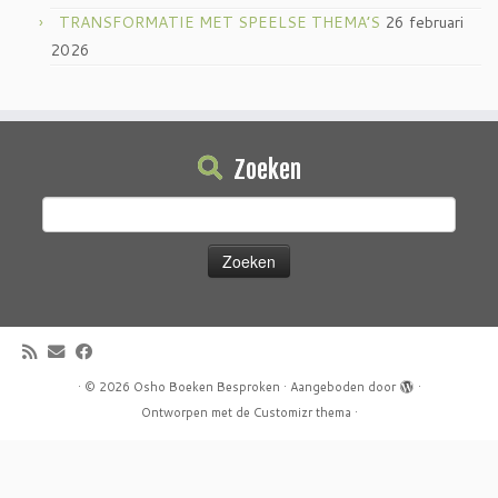
TRANSFORMATIE MET SPEELSE THEMA’S
26 februari
2026
Zoeken
Zoeken
naar:
·
© 2026
Osho Boeken Besproken
·
Aangeboden door
·
Ontworpen met de
Customizr thema
·