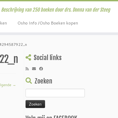
Beschrijving van 250 boeken door drs. Donna van der Steeg
eken
Osho Info /Osho Boeken kopen
4294587922_n
22_n
Social links
Zoeken
lgende →
Zoeken
naar: