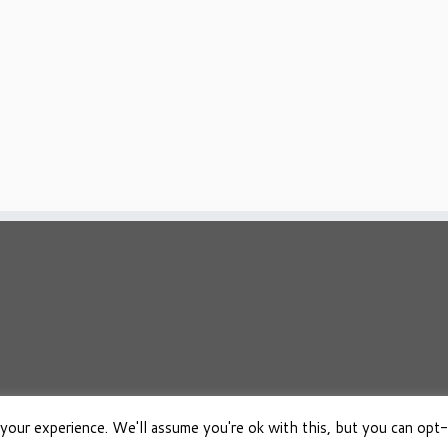
your experience. We'll assume you're ok with this, but you can opt-
026
Osho Boeken Besproken
·
Aangeboden door
·
Ontworpen met de
Customizr 