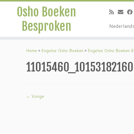
Osho Boeken
Besproken
Nederland
Ga
naar
Home
»
Engelse Osho Boeken
»
Engelse Osho Boeken 8
inhoud
11015460_1015318216
← Vorige