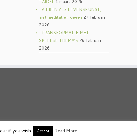
TAROT
1 maart 2026
VIEREN ALS LEVENSKUNST,
met meditatie-Ideeën
27 februari
2026
TRANSFORMATIE MET
SPEELSE THEMA’S
26 februari
2026
out if you wish.
Read More
thema
·
Accept