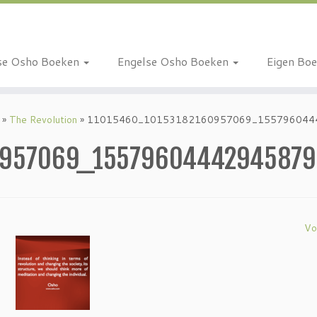
se Osho Boeken
Engelse Osho Boeken
Eigen Bo
»
The Revolution
»
11015460_10153182160957069_155796044
0957069_15579604442945879
Vo