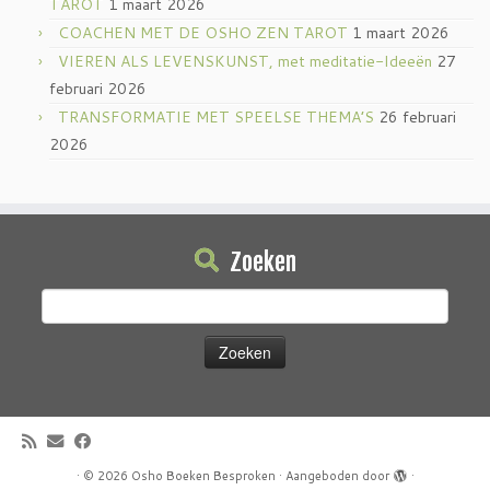
TAROT
1 maart 2026
COACHEN MET DE OSHO ZEN TAROT
1 maart 2026
VIEREN ALS LEVENSKUNST, met meditatie-Ideeën
27
februari 2026
TRANSFORMATIE MET SPEELSE THEMA’S
26 februari
2026
Zoeken
Zoeken
naar:
·
© 2026
Osho Boeken Besproken
·
Aangeboden door
·