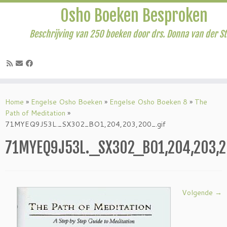
Osho Boeken Besproken
Beschrijving van 250 boeken door drs. Donna van der S
Ga
naar
Home
»
Engelse Osho Boeken
»
Engelse Osho Boeken 8
»
The
inhoud
Path of Meditation
»
71MYEQ9J53L._SX302_BO1,204,203,200_.gif
71MYEQ9J53L._SX302_BO1,204,203,2
Volgende →