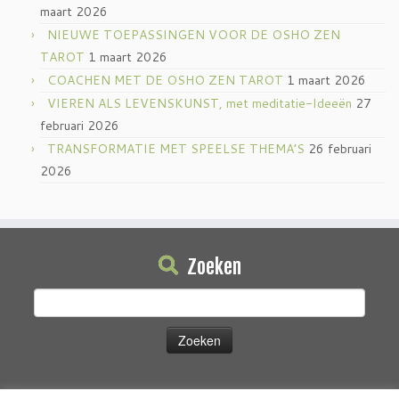
maart 2026
NIEUWE TOEPASSINGEN VOOR DE OSHO ZEN
TAROT
1 maart 2026
COACHEN MET DE OSHO ZEN TAROT
1 maart 2026
VIEREN ALS LEVENSKUNST, met meditatie-Ideeën
27
februari 2026
TRANSFORMATIE MET SPEELSE THEMA’S
26 februari
2026
Zoeken
Zoeken
naar: