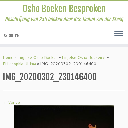
Osho Boeken Besproken
Beschrijving van 250 boeken door drs. Donna van der Steeg
Ga
naar
Home
»
Engelse Osho Boeken
»
Engelse Osho Boeken 8
»
inhoud
Philosophia Ultima
»
IMG_20200302_230146400
IMG_20200302_230146400
← Vorige