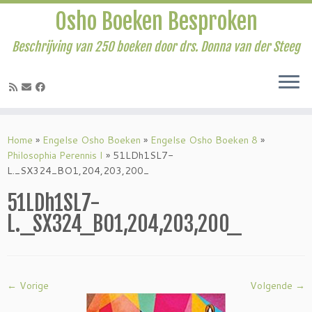
Osho Boeken Besproken
Beschrijving van 250 boeken door drs. Donna van der Steeg
Ga
naar
Home
»
Engelse Osho Boeken
»
Engelse Osho Boeken 8
»
inhoud
Philosophia Perennis I
»
51LDh1SL7-
L._SX324_BO1,204,203,200_
51LDh1SL7-
L._SX324_BO1,204,203,200_
← Vorige
Volgende →