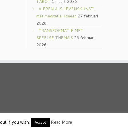
TAROT
1 maart 2026
VIEREN ALS LEVENSKUNST,
met meditatie-Ideeën
27 februari
2026
TRANSFORMATIE MET
SPEELSE THEMA’S
26 februari
2026
out if you wish.
Read More
thema
·
Accept