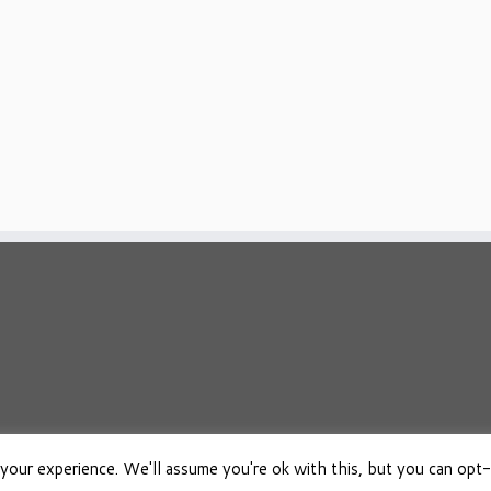
your experience. We'll assume you're ok with this, but you can opt-
026
Osho Boeken Besproken
·
Aangeboden door
·
Ontworpen met de
Customizr 