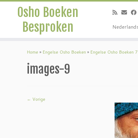
Osho Boeken
Besproken
Nederland
Ga
naar
Home
»
Engelse Osho Boeken
»
Engelse Osho Boeken 7
inhoud
images-9
← Vorige