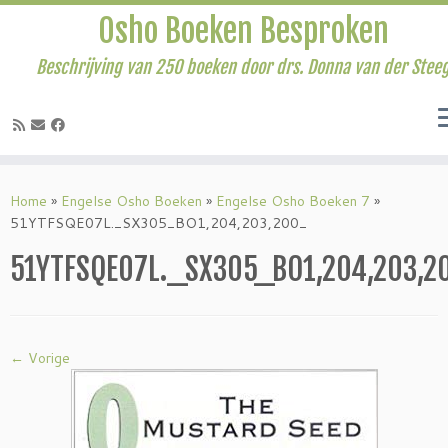
Osho Boeken Besproken
Beschrijving van 250 boeken door drs. Donna van der Stee
Ga
naar
Home
»
Engelse Osho Boeken
»
Engelse Osho Boeken 7
»
inhoud
51YTFSQE07L._SX305_BO1,204,203,200_
51YTFSQE07L._SX305_BO1,204,203,2
← Vorige