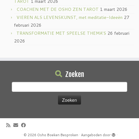
TAROT
1 maart 2026
COACHEN MET DE OSHO ZEN TAROT
1 maart 2026
VIEREN ALS LEVENSKUNST, met meditatie-Ideeën
27
februari 2026
TRANSFORMATIE MET SPEELSE THEMA’S
26 februari
2026
Zoeken
Zoeken
naar:
·
© 2026
Osho Boeken Besproken
·
Aangeboden door
·