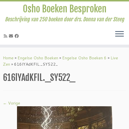
Osho Boeken Besproken
Beschrijving van 250 boeken door drs. Donna van der Steeg
Ga
naar
Home
»
Engelse Osho Boeken
»
Engelse Osho Boeken 6
»
Live
inhoud
Zen
»
616lYAdKFIL._SY522_
616lYAdKFIL._SY522_
← Vorige