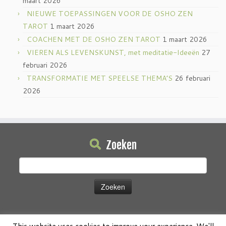
maart 2026
NIEUWE TOEPASSINGEN VOOR DE OSHO ZEN
TAROT
1 maart 2026
COACHEN MET DE OSHO ZEN TAROT
1 maart 2026
VIEREN ALS LEVENSKUNST, met meditatie-Ideeën
27
februari 2026
TRANSFORMATIE MET SPEELSE THEMA’S
26 februari
2026
Zoeken
Zoeken
naar: