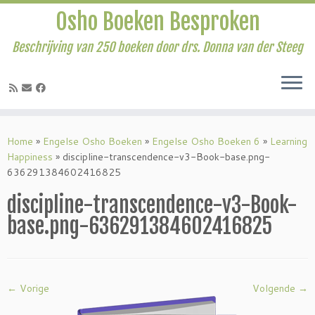
Osho Boeken Besproken
Beschrijving van 250 boeken door drs. Donna van der Steeg
Ga
naar
Home
»
Engelse Osho Boeken
»
Engelse Osho Boeken 6
»
Learning
inhoud
Happiness
»
discipline-transcendence-v3-Book-base.png-
636291384602416825
discipline-transcendence-v3-Book-
base.png-636291384602416825
← Vorige
Volgende →