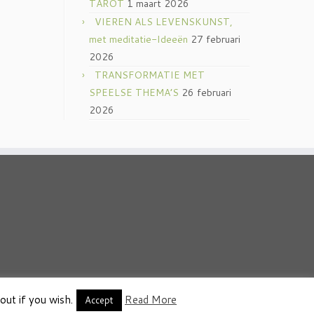
TAROT
1 maart 2026
VIEREN ALS LEVENSKUNST,
met meditatie-Ideeën
27 februari
2026
TRANSFORMATIE MET
SPEELSE THEMA’S
26 februari
2026
out if you wish.
Read More
thema
·
Accept