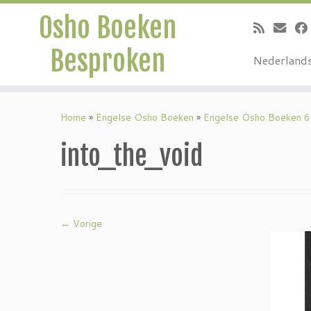
Osho Boeken
Besproken
Nederland
Ga
naar
Home
»
Engelse Osho Boeken
»
Engelse Osho Boeken 6
inhoud
into_the_void
← Vorige