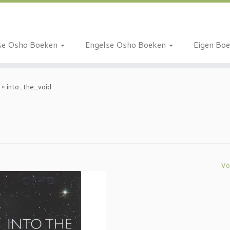
se Osho Boeken
Engelse Osho Boeken
Eigen Bo
»
into_the_void
Vo