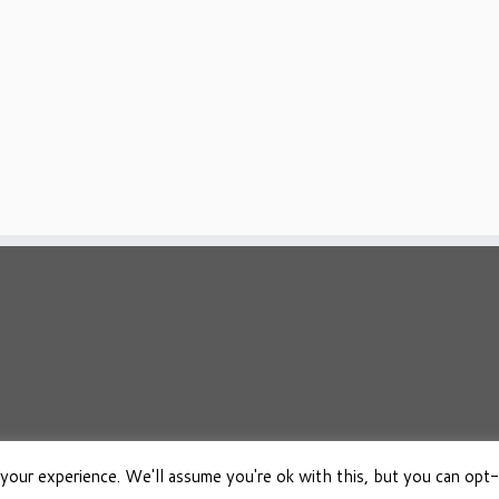
your experience. We'll assume you're ok with this, but you can opt-
026
Osho Boeken Besproken
·
Aangeboden door
·
Ontworpen met de
Customizr 