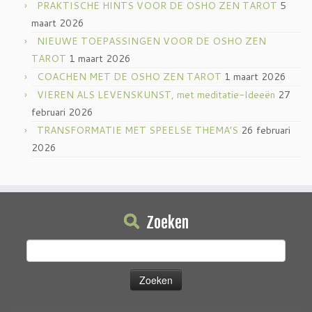
PRAKTISCHE HINTS VOOR DE OSHO ZEN TAROT
5
maart 2026
NIEUWE TOEPASSINGEN VOOR DE OSHO ZEN
TAROT
1 maart 2026
COACHEN MET DE OSHO ZEN TAROT
1 maart 2026
VIEREN ALS LEVENSKUNST, met meditatie-Ideeën
27
februari 2026
TRANSFORMATIE MET SPEELSE THEMA’S
26 februari
2026
Zoeken
Zoeken
naar: