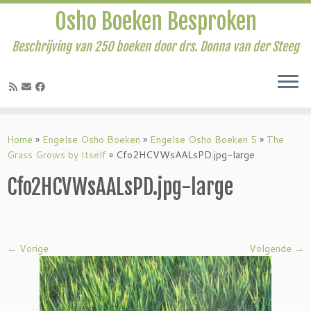
Osho Boeken Besproken
Beschrijving van 250 boeken door drs. Donna van der Steeg
Ga
naar
Home
»
Engelse Osho Boeken
»
Engelse Osho Boeken 5
»
The
inhoud
Grass Grows by Itself
»
Cfo2HCVWsAALsPD.jpg-large
Cfo2HCVWsAALsPD.jpg-large
← Vorige
Volgende →