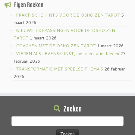
Eigen Boeken
PRAKTISCHE HINTS VOOR DE OSHO ZEN TAROT
5
maart 2026
NIEUWE TOEPASSINGEN VOOR DE OSHO ZEN
TAROT
1 maart 2026
COACHEN MET DE OSHO ZEN TAROT
1 maart 2026
VIEREN ALS LEVENSKUNST, met meditatie-Ideeën
27
februari 2026
TRANSFORMATIE MET SPEELSE THEMA’S
26 februari
2026
Zoeken
Zoeken
naar: