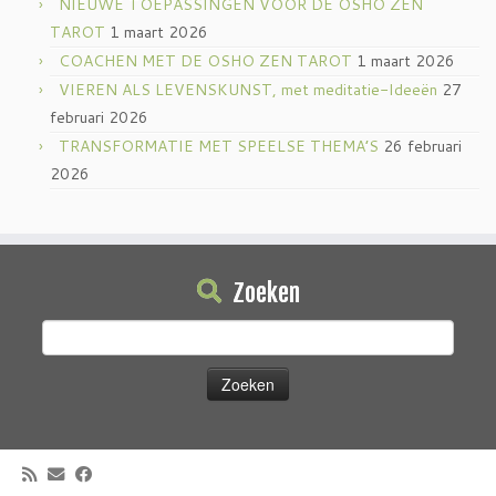
NIEUWE TOEPASSINGEN VOOR DE OSHO ZEN
TAROT
1 maart 2026
COACHEN MET DE OSHO ZEN TAROT
1 maart 2026
VIEREN ALS LEVENSKUNST, met meditatie-Ideeën
27
februari 2026
TRANSFORMATIE MET SPEELSE THEMA’S
26 februari
2026
Zoeken
Zoeken
naar: