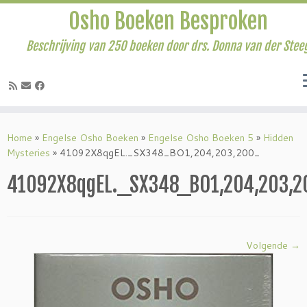
Osho Boeken Besproken
Beschrijving van 250 boeken door drs. Donna van der Stee
Ga
naar
Home
»
Engelse Osho Boeken
»
Engelse Osho Boeken 5
»
Hidden
inhoud
Mysteries
»
41092X8qgEL._SX348_BO1,204,203,200_
41092X8qgEL._SX348_BO1,204,203,
Volgende →