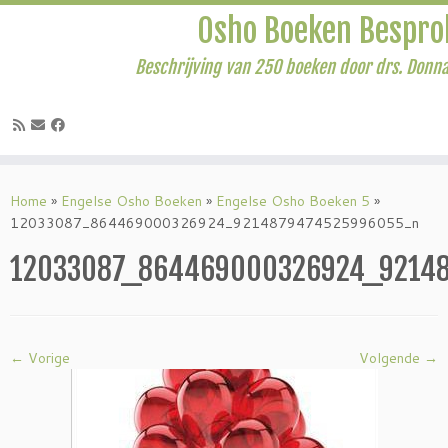
Osho Boeken Bespro
Beschrijving van 250 boeken door drs. Donna
Ga
naar
Home
»
Engelse Osho Boeken
»
Engelse Osho Boeken 5
»
inhoud
12033087_864469000326924_9214879474525996055_n
12033087_864469000326924_9214
← Vorige
Volgende →