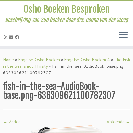
Osho Boeken Besproken
Beschrijving van 250 boeken door drs. Donna van der Steeg
Ga
naar
Home
»
Engelse Osho Boeken
»
Engelse Osho Boeken 4
»
The Fish
inhoud
in the Sea is not Thirsty
»
fish-in-the-sea-AudioBook-base.png-
636309621100782307
fish-in-the-sea-AudioBook-
base.png-636309621100782307
← Vorige
Volgende →