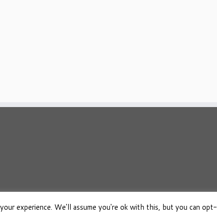
your experience. We'll assume you're ok with this, but you can opt-
026
Osho Boeken Besproken
·
Aangeboden door
·
Ontworpen met de
Customizr 