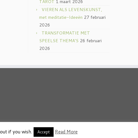
TAROT
1 maart 2026
VIEREN ALS LEVENSKUNST,
met meditatie-Ideeën
27 februari
2026
TRANSFORMATIE MET
SPEELSE THEMA’S
26 februari
2026
out if you wish.
Read More
thema
·
Accept