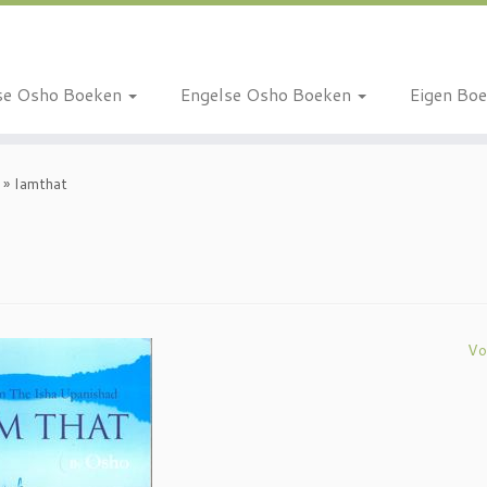
se Osho Boeken
Engelse Osho Boeken
Eigen Bo
»
Iamthat
Vo