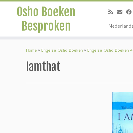
Osho Boeken
Besproken
Nederland
Ga
naar
Home
»
Engelse Osho Boeken
»
Engelse Osho Boeken 4
inhoud
Iamthat