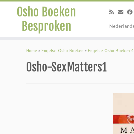
Osho Boeken
Besproken
Nederland
Ga
naar
Home
»
Engelse Osho Boeken
»
Engelse Osho Boeken 4
inhoud
Osho-SexMatters1