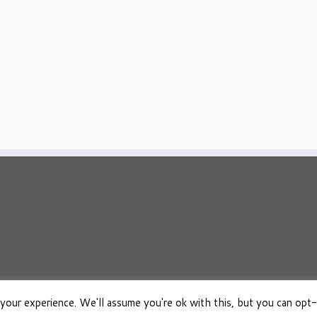
your experience. We'll assume you're ok with this, but you can opt-
026
Osho Boeken Besproken
·
Aangeboden door
·
Ontworpen met de
Customizr 