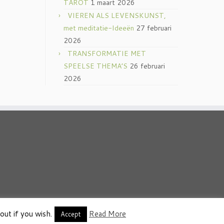
TAROT
1 maart 2026
VIEREN ALS LEVENSKUNST,
met meditatie-Ideeën
27 februari
2026
TRANSFORMATIE MET
SPEELSE THEMA’S
26 februari
2026
out if you wish.
Read More
thema
·
Accept