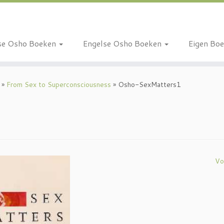
se Osho Boeken
Engelse Osho Boeken
Eigen Bo
»
From Sex to Superconsciousness
»
Osho-SexMatters1
Vo