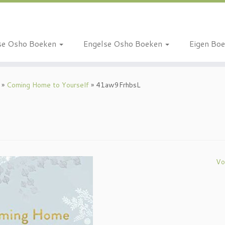
se Osho Boeken
Engelse Osho Boeken
Eigen Bo
»
Coming Home to Yourself
»
41aw9FrhbsL
Vo