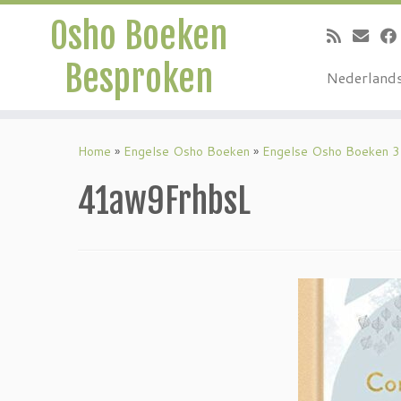
Osho Boeken
Besproken
Nederland
Ga
naar
Home
»
Engelse Osho Boeken
»
Engelse Osho Boeken 3
inhoud
41aw9FrhbsL