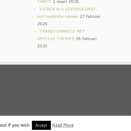
TAROT
1 maart 2026
VIEREN ALS LEVENSKUNST,
met meditatie-Ideeën
27 februari
2026
TRANSFORMATIE MET
SPEELSE THEMA’S
26 februari
2026
out if you wish.
Read More
thema
·
Accept