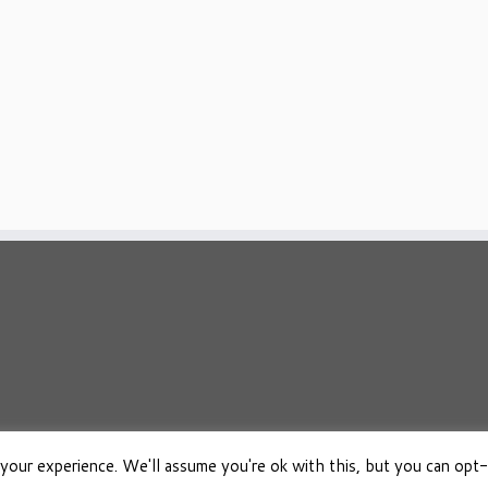
your experience. We'll assume you're ok with this, but you can opt-
026
Osho Boeken Besproken
·
Aangeboden door
·
Ontworpen met de
Customizr 