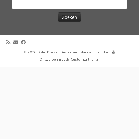
Zoeken
naar:
·
© 2026
Osho Boeken Besproken
·
Aangeboden door
·
Ontworpen met de
Customizr thema
·