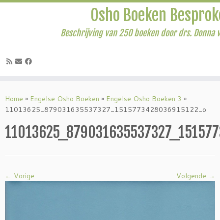
Osho Boeken Besprok
Beschrijving van 250 boeken door drs. Donna 
Ga
naar
Home
»
Engelse Osho Boeken
»
Engelse Osho Boeken 3
»
inhoud
11013625_879031635537327_1515773428036915122_o
11013625_879031635537327_151577
← Vorige
Volgende →