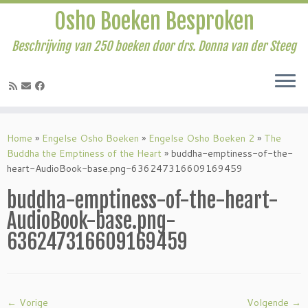
Osho Boeken Besproken
Beschrijving van 250 boeken door drs. Donna van der Steeg
Ga
naar
Home
»
Engelse Osho Boeken
»
Engelse Osho Boeken 2
»
The
inhoud
Buddha the Emptiness of the Heart
»
buddha-emptiness-of-the-
heart-AudioBook-base.png-636247316609169459
buddha-emptiness-of-the-heart-
AudioBook-base.png-
636247316609169459
← Vorige
Volgende →