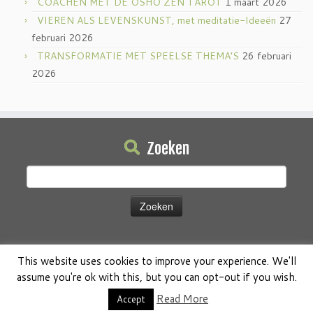
COACHEN MET DE OSHO ZEN TAROT
1 maart 2026
VIEREN ALS LEVENSKUNST, met meditatie-Ideeën
27
februari 2026
TRANSFORMATIE MET SPEELSE THEMA’S
26 februari
2026
Zoeken
Zoeken
naar:
This website uses cookies to improve your experience. We'll
assume you're ok with this, but you can opt-out if you wish.
·
© 2026
Osho Boeken Besproken
·
Aangeboden door
·
Read More
Accept
Ontworpen met de
Customizr thema
·