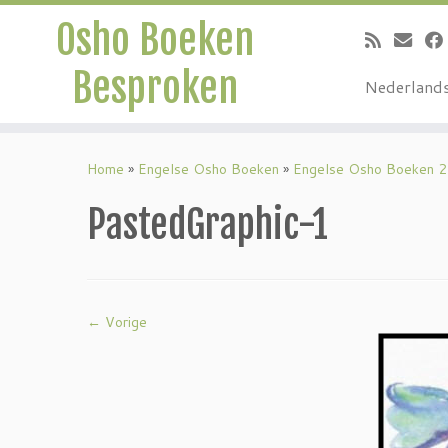
Osho Boeken
Besproken
Nederland
Ga
naar
Home
»
Engelse Osho Boeken
»
Engelse Osho Boeken 2
inhoud
PastedGraphic-1
← Vorige