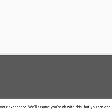
your experience. We'll assume you're ok with this, but you can opt-
026
Osho Boeken Besproken
·
Aangeboden door
·
Ontworpen met de
Customizr 