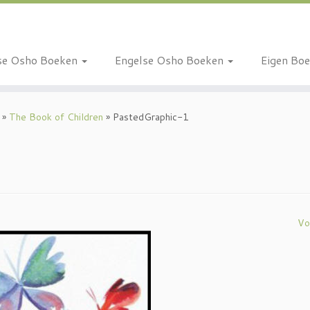
se Osho Boeken
Engelse Osho Boeken
Eigen Bo
»
The Book of Children
»
PastedGraphic-1
Vo