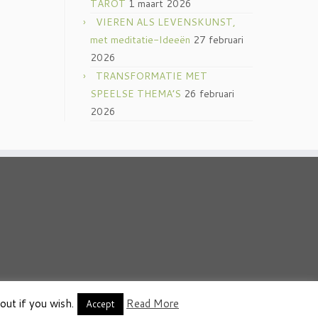
TAROT
1 maart 2026
VIEREN ALS LEVENSKUNST,
met meditatie-Ideeën
27 februari
2026
TRANSFORMATIE MET
SPEELSE THEMA’S
26 februari
2026
out if you wish.
Read More
thema
·
Accept