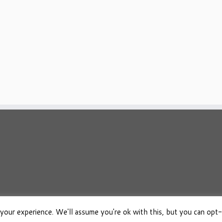
your experience. We'll assume you're ok with this, but you can opt-
026
Osho Boeken Besproken
·
Aangeboden door
·
Ontworpen met de
Customizr 