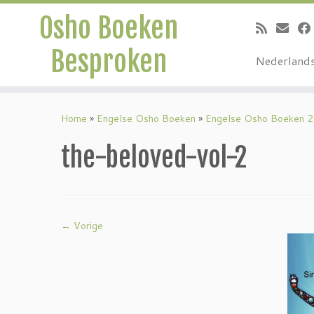
Osho Boeken
Besproken
Nederland
Ga
naar
Home
»
Engelse Osho Boeken
»
Engelse Osho Boeken 2
inhoud
the-beloved-vol-2
← Vorige