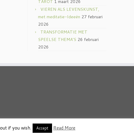
TAROT
1 maart 2026
VIEREN ALS LEVENSKUNST,
met meditatie-Ideeën
27 februari
2026
TRANSFORMATIE MET
SPEELSE THEMA’S
26 februari
2026
out if you wish.
Read More
thema
·
Accept