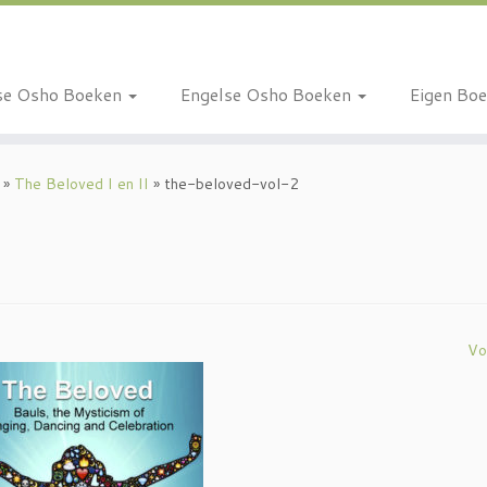
se Osho Boeken
Engelse Osho Boeken
Eigen Bo
»
The Beloved I en II
»
the-beloved-vol-2
Vo