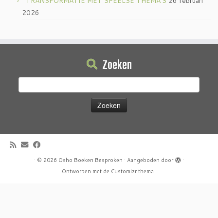
TRANSFORMATIE MET SPEELSE THEMA’S
26 februari
2026
Zoeken
Zoeken
naar:
·
© 2026
Osho Boeken Besproken
·
Aangeboden door
·
Ontworpen met de
Customizr thema
·