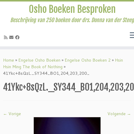
Osho Boeken Besproken
Beschrijving van 250 boeken door drs. Donna van der Steeg
Ga
naar
Home
»
Engelse Osho Boeken
»
Engelse Osho Boeken 2
»
Hsin
inhoud
Hsin Ming The Book of Nothing
»
41Ykc+8sQzL._SY344_BO1,204,203,200_
41Ykc+8sQzL._SY344_BO1,204,203,2
← Vorige
Volgende →