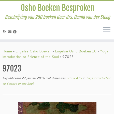
Osho Boeken Besproken
Beschrijving van 250 boeken door drs. Donna van der Steeg
Ga
naar
Home
»
Engelse Osho Boeken
»
Engelse Osho Boeken 10
»
Yoga
inhoud
introduction to Science of the Soul
»
97023
97023
Gepubliceerd
27 januari 2016
met dimensies
309 × 475
in
Yoga introduction
to Science of the Soul
.