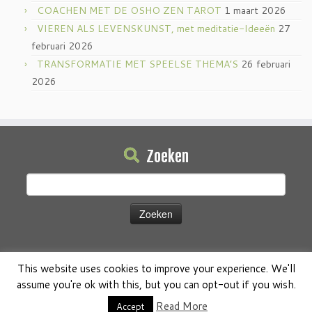
COACHEN MET DE OSHO ZEN TAROT
1 maart 2026
VIEREN ALS LEVENSKUNST, met meditatie-Ideeën
27
februari 2026
TRANSFORMATIE MET SPEELSE THEMA’S
26 februari
2026
Zoeken
Zoeken
naar:
This website uses cookies to improve your experience. We'll
assume you're ok with this, but you can opt-out if you wish.
·
© 2026
Osho Boeken Besproken
·
Aangeboden door
·
Read More
Accept
Ontworpen met de
Customizr thema
·