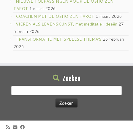
NIEUWE TOEPASSINGEN VOOR DE OSHO ZEN
TAROT
1 maart 2026
COACHEN MET DE OSHO ZEN TAROT
1 maart 2026
VIEREN ALS LEVENSKUNST, met meditatie-Ideeën
27
februari 2026
TRANSFORMATIE MET SPEELSE THEMA’S
26 februari
2026
Zoeken
Zoeken
naar: