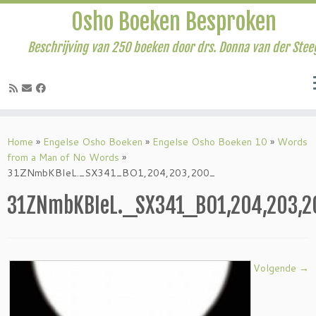
Osho Boeken Besproken
Beschrijving van 250 boeken door drs. Donna van der Stee
Ga
naar
Home
»
Engelse Osho Boeken
»
Engelse Osho Boeken 10
»
Words
inhoud
from a Man of No Words
»
31ZNmbKBIeL._SX341_BO1,204,203,200_
31ZNmbKBIeL._SX341_BO1,204,203,
Volgende →