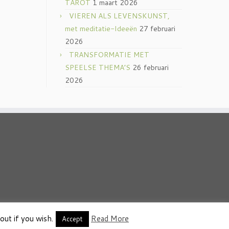
TAROT
1 maart 2026
VIEREN ALS LEVENSKUNST,
met meditatie-Ideeën
27 februari
2026
TRANSFORMATIE MET
SPEELSE THEMA’S
26 februari
2026
out if you wish.
Read More
thema
·
Accept