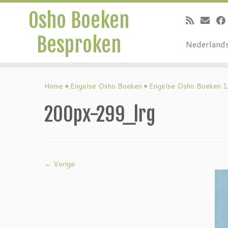
Osho Boeken
Besproken
Nederland
Ga
naar
Home
»
Engelse Osho Boeken
»
Engelse Osho Boeken 
inhoud
200px-299_lrg
← Vorige