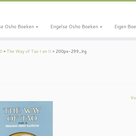
se Osho Boeken
Engelse Osho Boeken
Eigen Bo
10
»
The Way of Tao I en II
»
200px-299_lrg
Vo