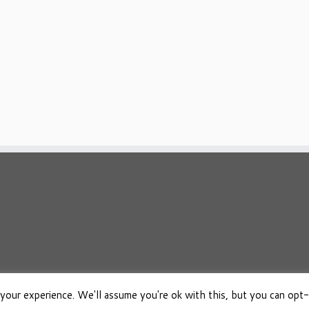
your experience. We'll assume you're ok with this, but you can opt-
026
Osho Boeken Besproken
·
Aangeboden door
·
Ontworpen met de
Customizr 