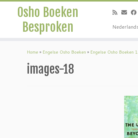
Osho Boeken
Besproken
Nederland
Ga
naar
Home
»
Engelse Osho Boeken
»
Engelse Osho Boeken 
inhoud
images-18