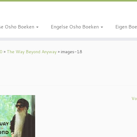
se Osho Boeken
Engelse Osho Boeken
Eigen Bo
10
»
The Way Beyond Anyway
»
images-18
Vo