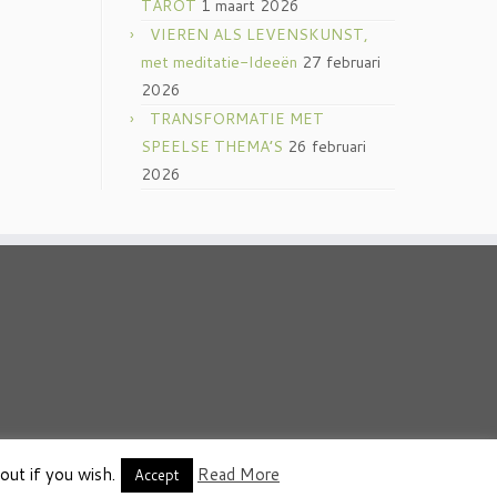
TAROT
1 maart 2026
VIEREN ALS LEVENSKUNST,
met meditatie-Ideeën
27 februari
2026
TRANSFORMATIE MET
SPEELSE THEMA’S
26 februari
2026
out if you wish.
Read More
thema
·
Accept