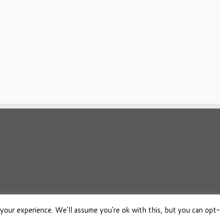
your experience. We'll assume you're ok with this, but you can opt-
026
Osho Boeken Besproken
·
Aangeboden door
·
Ontworpen met de
Customizr 