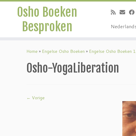
Osho Boeken
Besproken
Nederland
Ga
naar
Home
»
Engelse Osho Boeken
»
Engelse Osho Boeken 
inhoud
Osho-YogaLiberation
← Vorige