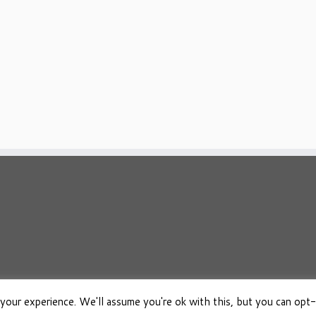
your experience. We'll assume you're ok with this, but you can opt-
026
Osho Boeken Besproken
·
Aangeboden door
·
Ontworpen met de
Customizr 