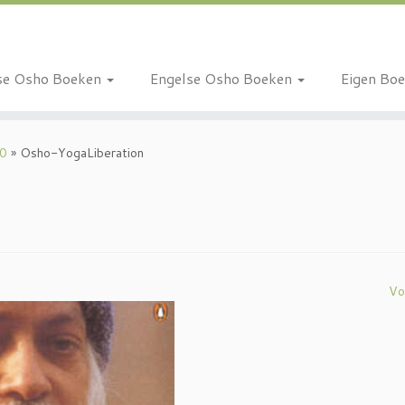
se Osho Boeken
Engelse Osho Boeken
Eigen Bo
10
»
Osho-YogaLiberation
Vo