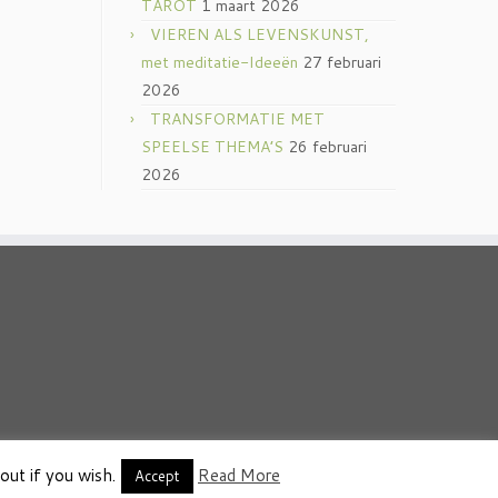
TAROT
1 maart 2026
VIEREN ALS LEVENSKUNST,
met meditatie-Ideeën
27 februari
2026
TRANSFORMATIE MET
SPEELSE THEMA’S
26 februari
2026
out if you wish.
Read More
thema
·
Accept