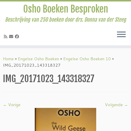
Osho Boeken Besproken
Beschrijving van 250 boeken door drs. Donna van der Steeg
Ga
naar
Home
»
Engelse Osho Boeken
»
Engelse Osho Boeken 10
»
inhoud
IMG_20171023_143318327
IMG_20171023_143318327
← Vorige
Volgende →