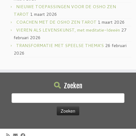
NIEUWE TOEPASSINGEN VOOR DE OSHO ZEN
TAROT
1 maart 2026
COACHEN MET DE OSHO ZEN TAROT
1 maart 2026
VIEREN ALS LEVENSKUNST, met meditatie-Ideeën
27
februari 2026
TRANSFORMATIE MET SPEELSE THEMA’S
26 februari
2026
Zoeken
Zoeken
naar: