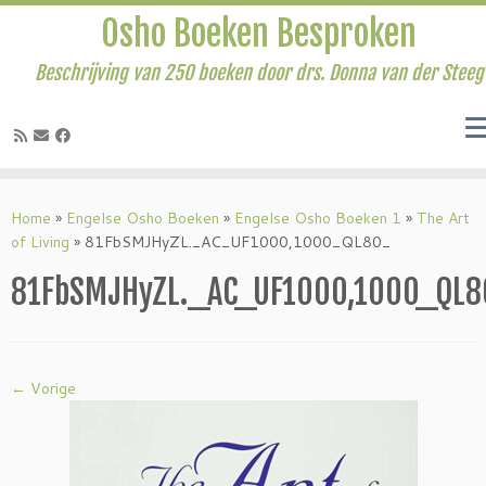
Osho Boeken Besproken
Beschrijving van 250 boeken door drs. Donna van der Steeg
Ga
naar
Home
»
Engelse Osho Boeken
»
Engelse Osho Boeken 1
»
The Art
inhoud
of Living
»
81FbSMJHyZL._AC_UF1000,1000_QL80_
81FbSMJHyZL._AC_UF1000,1000_QL
← Vorige