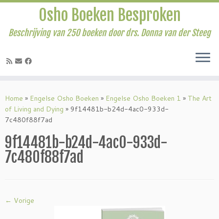
Osho Boeken Besproken
Beschrijving van 250 boeken door drs. Donna van der Steeg
Ga
naar
Home
»
Engelse Osho Boeken
»
Engelse Osho Boeken 1
»
The Art
inhoud
of Living and Dying
»
9f14481b-b24d-4ac0-933d-
7c480f88f7ad
9f14481b-b24d-4ac0-933d-
7c480f88f7ad
← Vorige