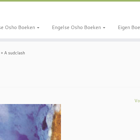
se Osho Boeken
Engelse Osho Boeken
Eigen Bo
»
A sudclash
Vo