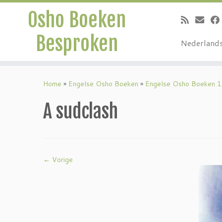
Osho Boeken
Besproken
Nederland
Ga
naar
Home
»
Engelse Osho Boeken
»
Engelse Osho Boeken 1
inhoud
A sudclash
← Vorige