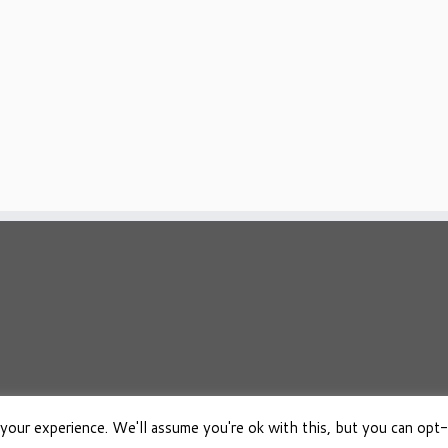
your experience. We'll assume you're ok with this, but you can opt-
026
Osho Boeken Besproken
·
Aangeboden door
·
Ontworpen met de
Customizr 