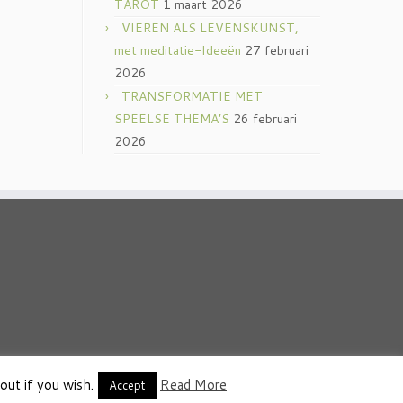
TAROT
1 maart 2026
VIEREN ALS LEVENSKUNST,
met meditatie-Ideeën
27 februari
2026
TRANSFORMATIE MET
SPEELSE THEMA’S
26 februari
2026
out if you wish.
Read More
thema
·
Accept