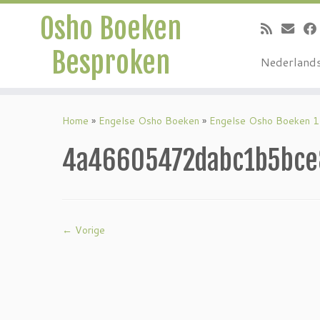
Osho Boeken
Besproken
Nederland
Ga
naar
Home
»
Engelse Osho Boeken
»
Engelse Osho Boeken 1
inhoud
4a46605472dabc1b5bce
← Vorige