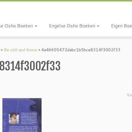
se Osho Boeken
Engelse Osho Boeken
Eigen Bo
»
Be still and Know
»
4a46605472dabc1b5bce8314f3002f33
8314f3002f33
Vo