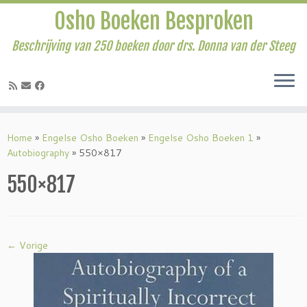
Osho Boeken Besproken
Beschrijving van 250 boeken door drs. Donna van der Steeg
Ga
naar
Home
»
Engelse Osho Boeken
»
Engelse Osho Boeken 1
»
inhoud
Autobiography
»
550×817
550×817
← Vorige